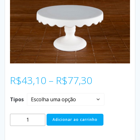
R$
43,10
–
R$
77,30
Tipos
Adicionar ao carrinho