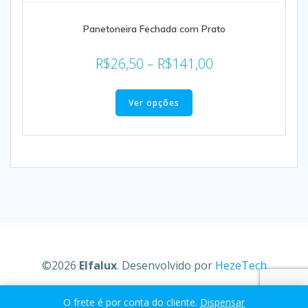
Panetoneira Fechada com Prato
R$
26,50
–
R$
141,00
Ver opções
©2026
Elfalux
. Desenvolvido por
HezeTech
O frete é por conta do cliente.
Dispensar