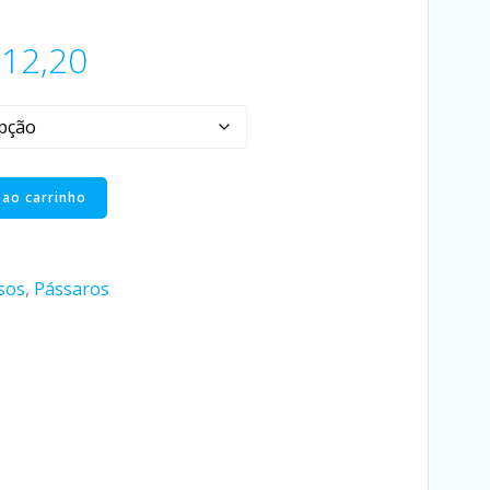
12,20
 ao carrinho
sos
,
Pássaros