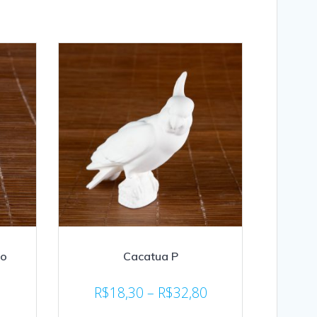
no
Cacatua P
R$
18,30
–
R$
32,80