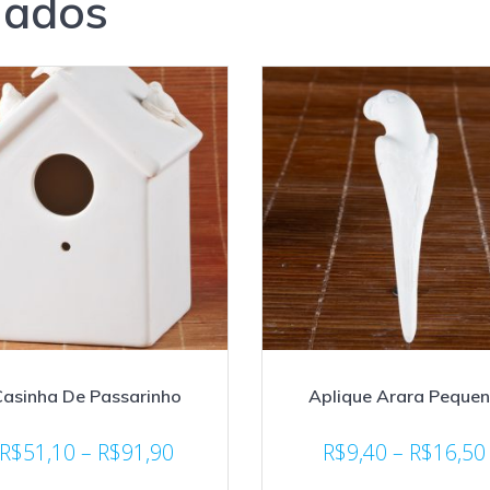
nados
asinha De Passarinho
Aplique Arara Peque
R$
51,10
–
R$
91,90
R$
9,40
–
R$
16,50