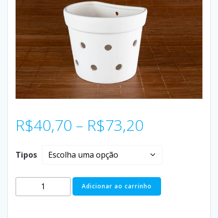
R$
40,70
–
R$
73,20
Tipos
Adicionar ao carrinho