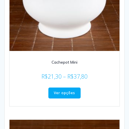
Cachepot Mini
R$
21,30
–
R$
37,80
Ver opções