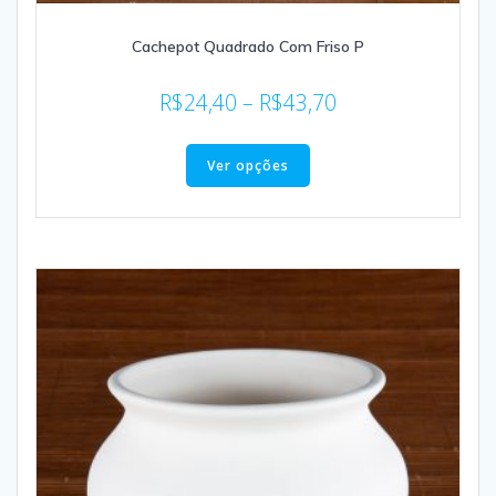
Cachepot Quadrado Com Friso P
R$
24,40
–
R$
43,70
Ver opções