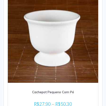
Cachepot Pequeno Com Pé
R$
27,90
–
R$
50,30