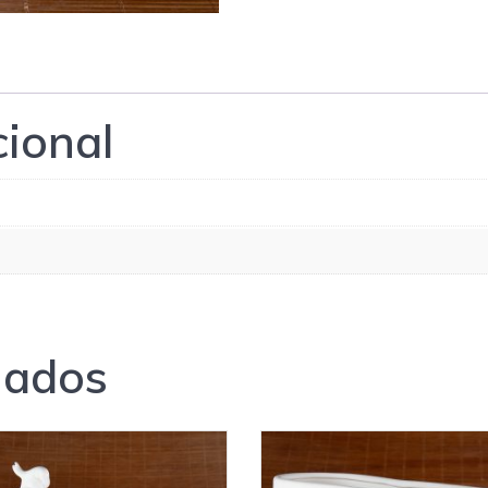
cional
nados