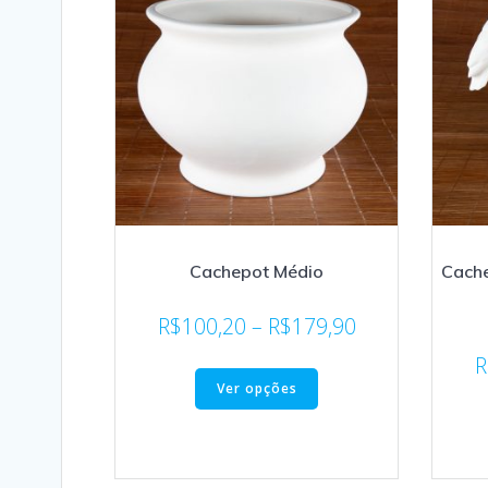
Cachepot Médio
Cach
R$
100,20
–
R$
179,90
R
Ver opções