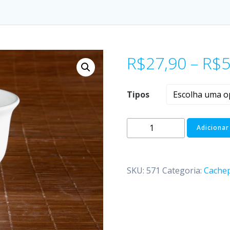
R$
27,90
–
R$
5
Tipos
Adicionar
SKU:
571
Categoria:
Cache