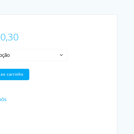
0,30
 ao carrinho
pôs