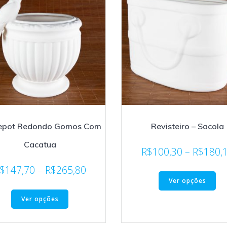
epot Redondo Gomos Com
Revisteiro – Sacola
Cacatua
R$
100,30
–
R$
180,
$
147,70
–
R$
265,80
Ver opções
Ver opções