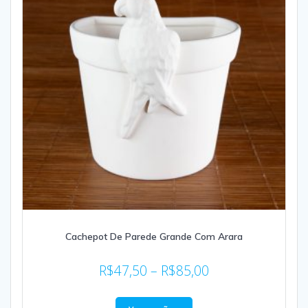
Cachepot De Parede Grande Com Arara
R$
47,50
–
R$
85,00