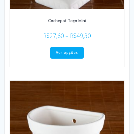
Cachepot Taça Mini
R$
27,60
–
R$
49,30
Ver opções