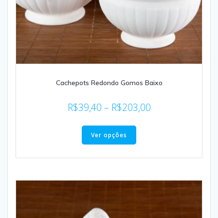
Cachepots Redondo Gomos Baixo
R$
39,40
–
R$
203,00
Ver opções