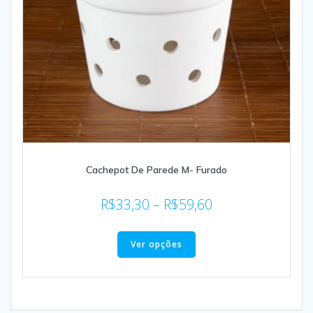
Cachepot De Parede M- Furado
R$
33,30
–
R$
59,60
Ver opções