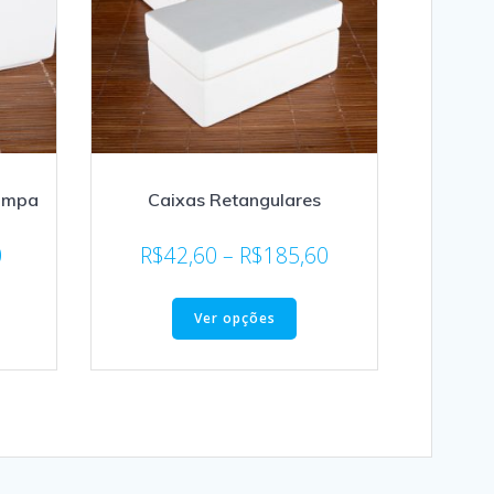
Tampa
Caixas Retangulares
0
R$
42,60
–
R$
185,60
Ver opções