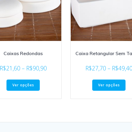
Caixas Redondas
Caixa Retangular Sem 
R$
21,60
–
R$
90,90
R$
27,70
–
R$
49,4
Ver opções
Ver opções