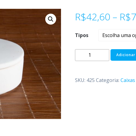
R$
42,60
–
R$
7
Tipos
Adicionar
SKU:
425
Categoria:
Caixas