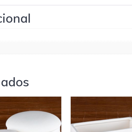
cional
nados