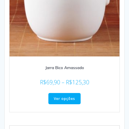
Jarra Bico Amassado
R$
69,90
–
R$
125,30
Ver opções