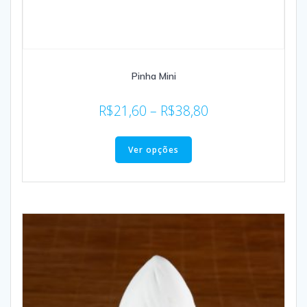
Pinha Mini
R$
21,60
–
R$
38,80
Ver opções