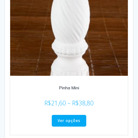
Pinha Mini
R$
21,60
–
R$
38,80
Ver opções