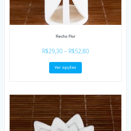
Recho Flor
R$
29,30
–
R$
52,80
Ver opções