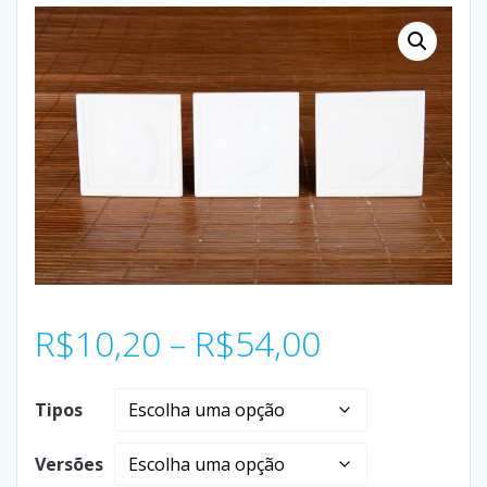
R$
10,20
–
R$
54,00
Tipos
Versões