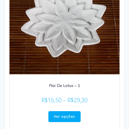
Flor De Lotus – 1
R$
16,50
–
R$
29,30
Ver opções