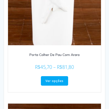
Porta Colher De Pau Com Arara
R$
45,70
–
R$
81,80
Ver opções