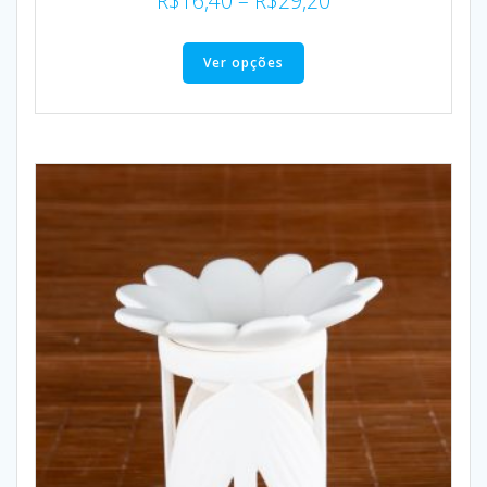
R$
16,40
–
R$
29,20
Ver opções