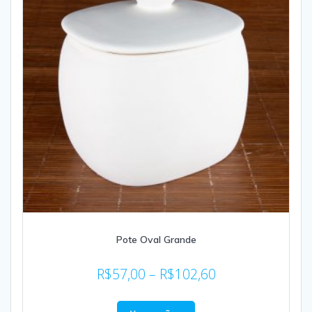
Pote Oval Grande
R$
57,00
–
R$
102,60