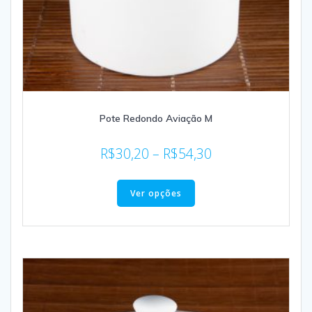
Pote Redondo Aviação M
R$
30,20
–
R$
54,30
Ver opções