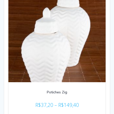
Potiches Zig
R$
37,20
–
R$
149,40