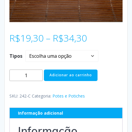
R$
19,30
–
R$
34,30
Tipos
Adicionar ao carrinho
SKU:
242-C
Categoria:
Potes e Potiches
Informação adicional
Informação