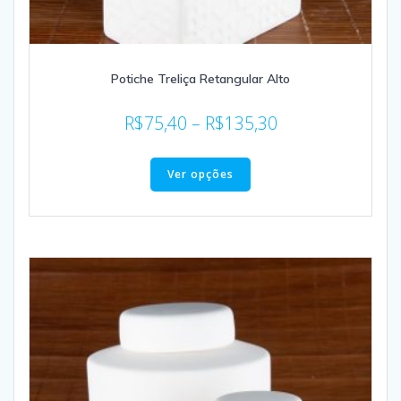
Potiche Treliça Retangular Alto
R$
75,40
–
R$
135,30
Ver opções