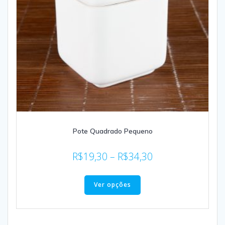
Pote Quadrado Pequeno
R$
19,30
–
R$
34,30
Ver opções