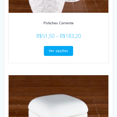
Potiches Corrente
R$
51,50
–
R$
183,20
Ver opções