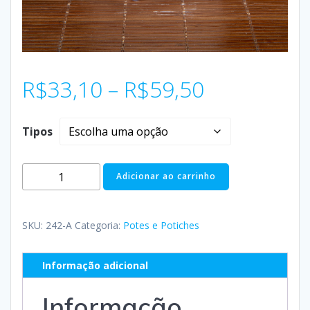
R$
33,10
–
R$
59,50
Tipos
Adicionar ao carrinho
SKU:
242-A
Categoria:
Potes e Potiches
Informação adicional
Informação