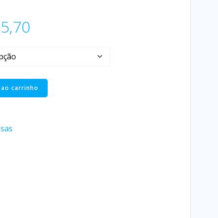
5,70
 ao carrinho
ssas