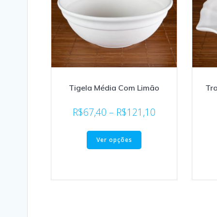
Tigela Média Com Limão
Tr
R$
67,40
–
R$
121,10
Ver opções