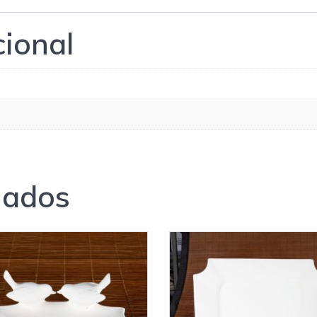
cional
nados