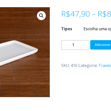
R$
47,90
–
R$
8
Tipos
Adicionar
SKU:
416
Categoria:
Trave