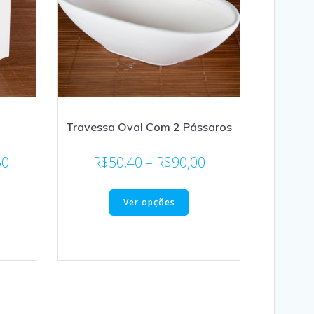
Travessa Oval Com 2 Pássaros
50
R$
50,40
–
R$
90,00
Ver opções