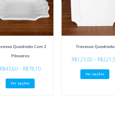
avessa Quadrada Com 2
Travessa Quadrada
Pássaros
R$
123,00
–
R$
221,
R$
43,60
–
R$
78,10
Ver opções
Ver opções