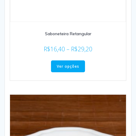
Saboneteira Retangular
R$
16,40
–
R$
29,20
Ver opções