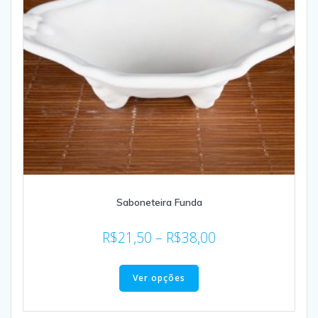
Saboneteira Funda
R$
21,50
–
R$
38,00
Ver opções