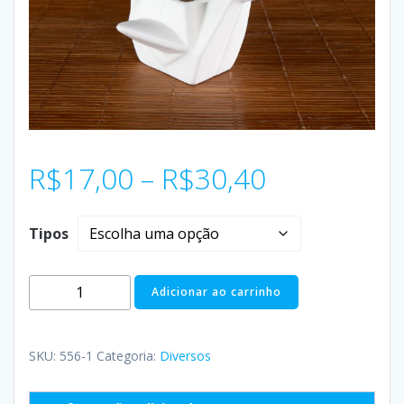
R$
17,00
–
R$
30,40
Tipos
Adicionar ao carrinho
SKU:
556-1
Categoria:
Diversos