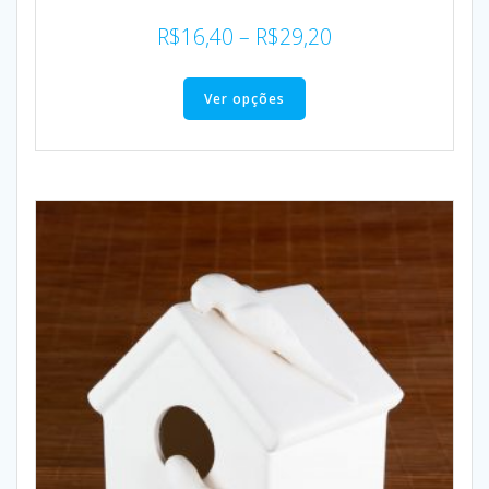
R$
16,40
–
R$
29,20
Ver opções