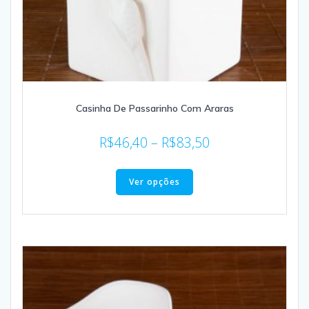
Casinha De Passarinho Com Araras
R$
46,40
–
R$
83,50
Ver opções