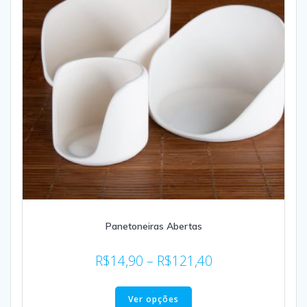
Panetoneiras Abertas
R$
14,90
–
R$
121,40
Ver opções