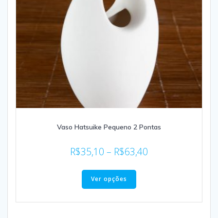
Vaso Hatsuike Pequeno 2 Pontas
R$
35,10
–
R$
63,40
Ver opções