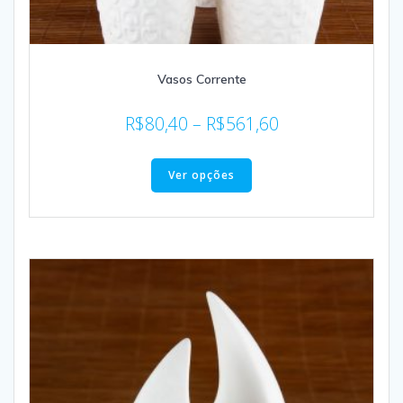
Vasos Corrente
R$
80,40
–
R$
561,60
Ver opções