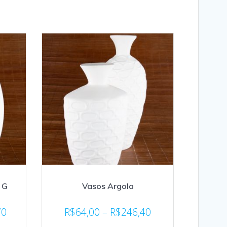
 G
Vasos Argola
70
R$
64,00
–
R$
246,40