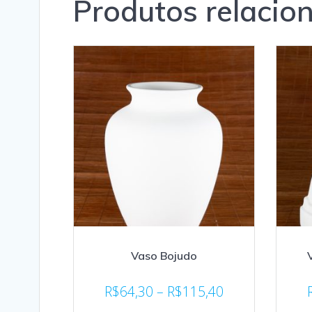
Produtos relacio
Vaso Bojudo
R$
64,30
–
R$
115,40