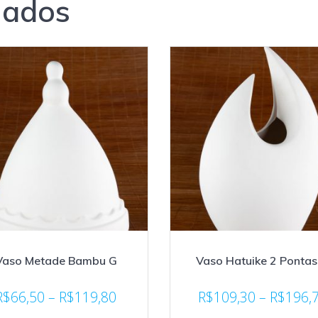
nados
Vaso Metade Bambu G
Vaso Hatuike 2 Pontas
R$
66,50
–
R$
119,80
R$
109,30
–
R$
196,