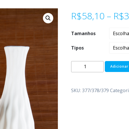
R$
58,10
–
R$
3
Tamanhos
Tipos
Adicionar
SKU:
377/378/379
Categori