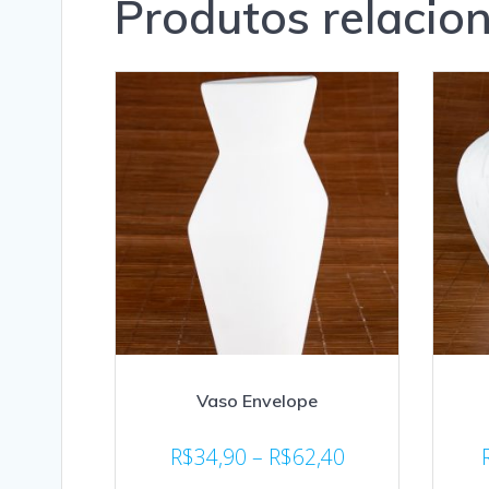
Produtos relacio
Vaso Envelope
R$
34,90
–
R$
62,40