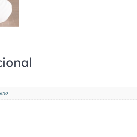
cional
ueno