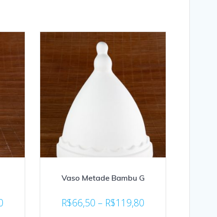
Vaso Metade Bambu G
0
R$
66,50
–
R$
119,80