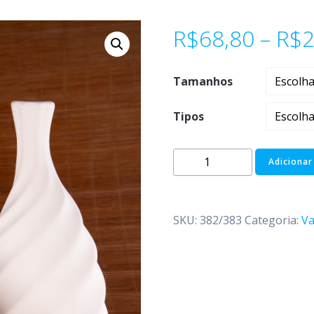
R$
68,80
–
R$
2
Tamanhos
Tipos
Adicionar
SKU:
382/383
Categoria:
Va