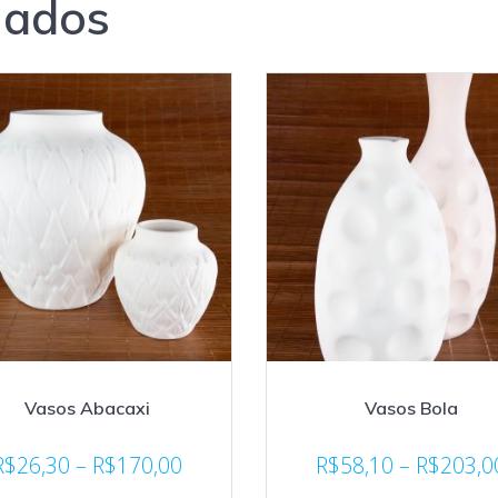
nados
Vasos Abacaxi
Vasos Bola
R$
26,30
–
R$
170,00
R$
58,10
–
R$
203,0