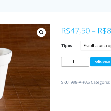
R$
47,50
–
R$
8
Tipos
Adicionar
SKU:
998-A-PAS
Categoria: