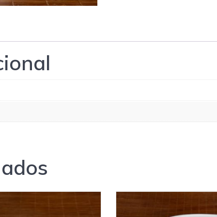
cional
nados