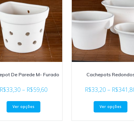
epot De Parede M- Furado
Cachepots Redondo
R$
33,30
–
R$
59,60
R$
33,20
–
R$
341,8
Ver opções
Ver opções