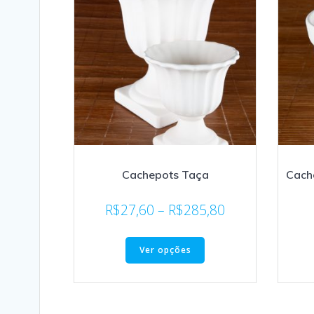
Cachepots Taça
Cach
R$
27,60
–
R$
285,80
Ver opções