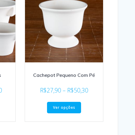
s
Cachepot Pequeno Com Pé
0
R$
27,90
–
R$
50,30
Ver opções