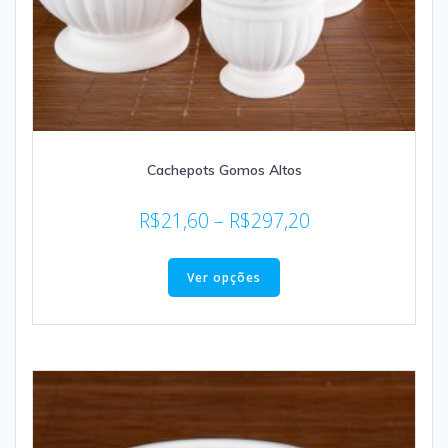
Cachepots Gomos Altos
R$
21,60
–
R$
297,20
Ver opções