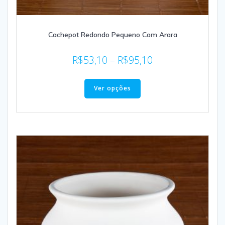
Cachepot Redondo Pequeno Com Arara
R$
53,10
–
R$
95,10
Ver opções