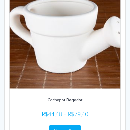
Cachepot Regador
R$
44,40
–
R$
79,40