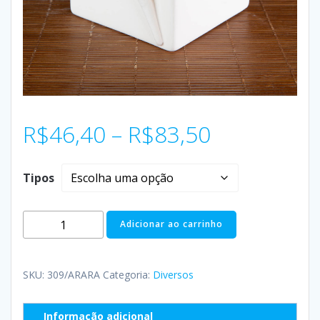
R$
46,40
–
R$
83,50
Tipos
Adicionar ao carrinho
SKU:
309/ARARA
Categoria:
Diversos
Informação adicional