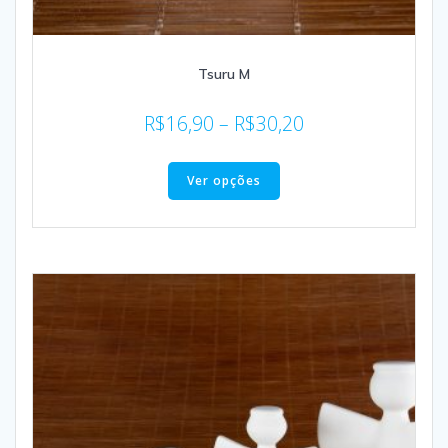
Tsuru M
R$
16,90
–
R$
30,20
Ver opções