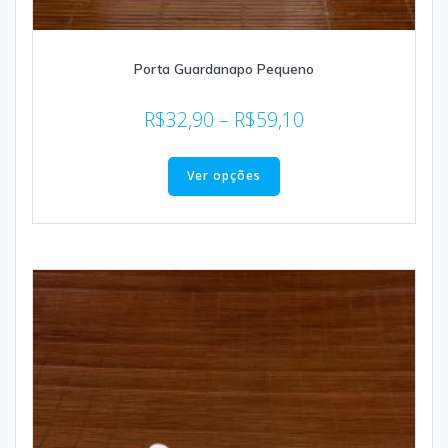
Porta Guardanapo Pequeno
R$
32,90
–
R$
59,10
Ver opções