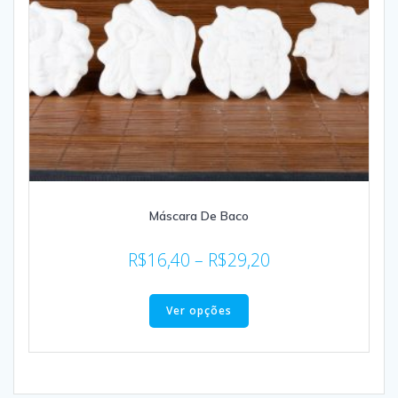
Máscara De Baco
R$
16,40
–
R$
29,20
Ver opções