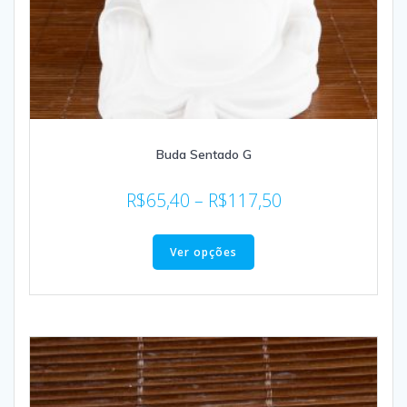
Buda Sentado G
R$
65,40
–
R$
117,50
Ver opções