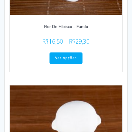
Flor De Hibisco – Funda
R$
16,50
–
R$
29,30
Ver opções