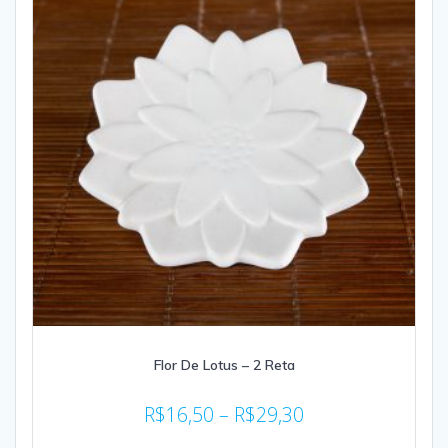
Flor De Lotus – 2 Reta
R$
16,50
–
R$
29,30