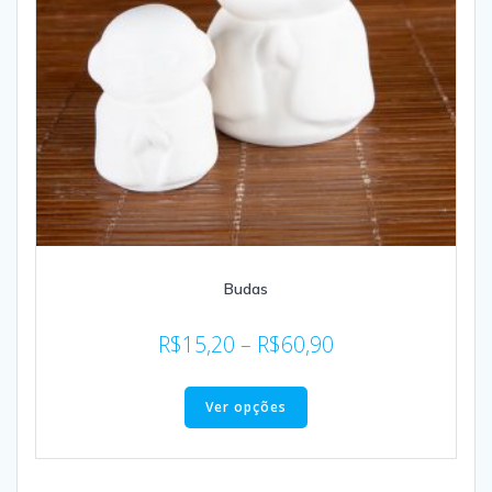
Budas
R$
15,20
–
R$
60,90
Ver opções