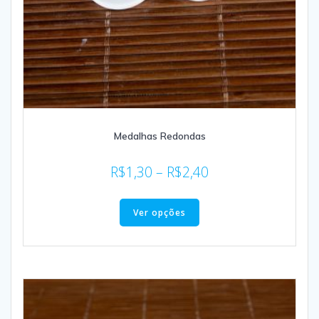
Medalhas Redondas
R$
1,30
–
R$
2,40
Ver opções