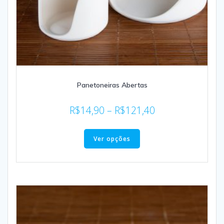
Panetoneiras Abertas
R$
14,90
–
R$
121,40
Ver opções