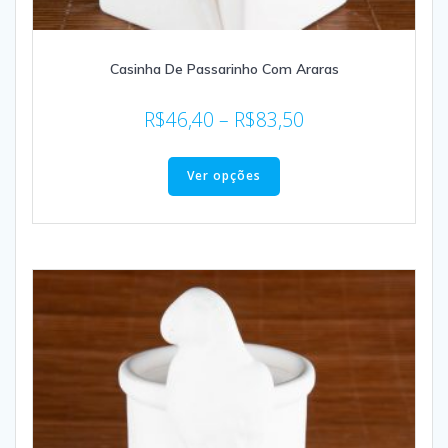
Casinha De Passarinho Com Araras
R$
46,40
–
R$
83,50
Ver opções