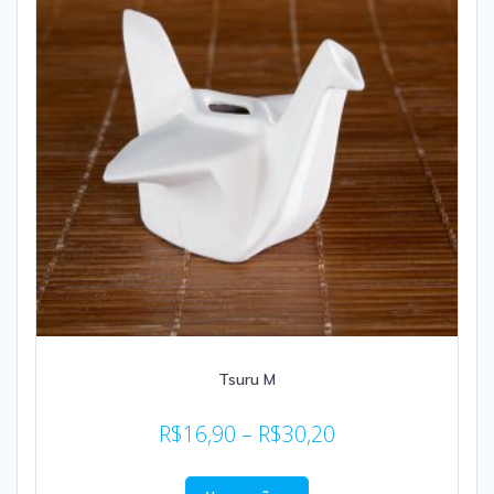
Tsuru M
R$
16,90
–
R$
30,20