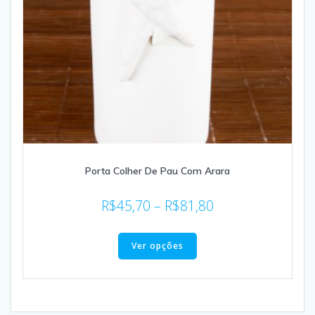
Porta Colher De Pau Com Arara
R$
45,70
–
R$
81,80
Ver opções