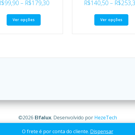
R$
99,90
–
R$
179,30
R$
140,50
–
R$
253,
Ver opções
Ver opções
©2026
Elfalux
. Desenvolvido por
HezeTech
O frete é por conta do cliente.
Dispensar