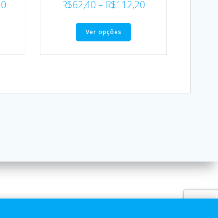
30
R$
62,40
–
R$
112,20
Ver opções