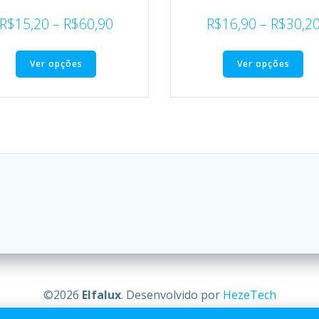
R$
15,20
–
R$
60,90
R$
16,90
–
R$
30,2
Ver opções
Ver opções
©2026
Elfalux
. Desenvolvido por
HezeTech