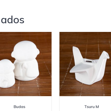
nados
Budas
Tsuru M