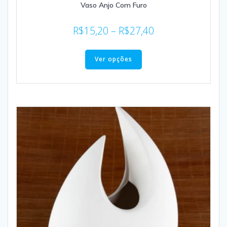
Vaso Anjo Com Furo
R$
15,20
–
R$
27,40
Ver opções