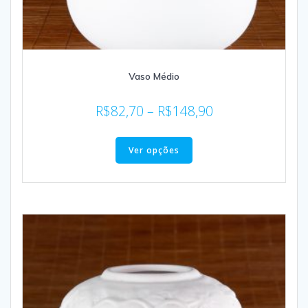
Vaso Médio
R$
82,70
–
R$
148,90
Ver opções