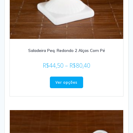
Saladeira Peq. Redondo 2 Alças Com Pé
R$
44,50
–
R$
80,40
Ver opções