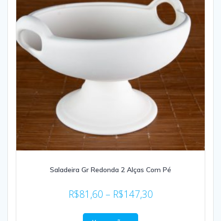
Saladeira Gr Redonda 2 Alças Com Pé
R$
81,60
–
R$
147,30