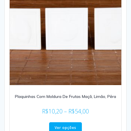
Plaquinhas Com Moldura De Frutas Maçã, Limão, Pêra
R$
10,20
–
R$
54,00
Ver opções