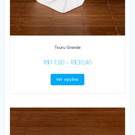
Tsuru Grande
R$
17,00
–
R$
30,40
Ver opções