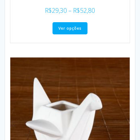
R$
29,30
–
R$
52,80
Ver opções