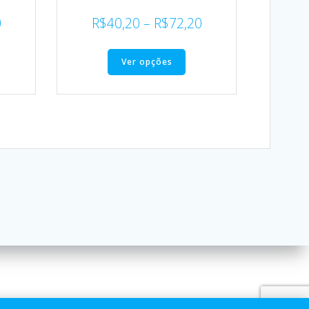
0
R$
40,20
–
R$
72,20
Ver opções