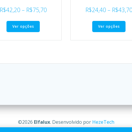
R$
42,20
–
R$
75,70
R$
24,40
–
R$
43,7
Ver opções
Ver opções
©2026
Elfalux
. Desenvolvido por
HezeTech