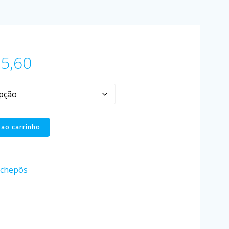
5,60
 ao carrinho
chepôs